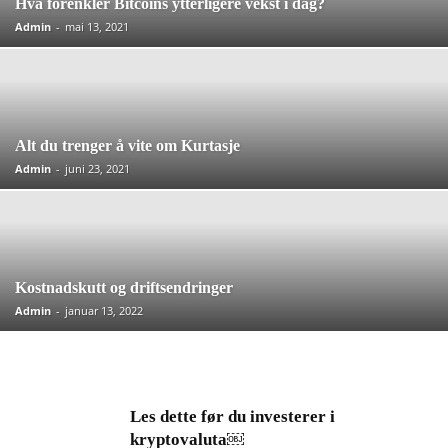
Hva forenkler Bitcoins ytterligere vekst i dag?
Admin
-
mai 13, 2021
Alt du trenger å vite om Kurtasje
Admin
-
juni 23, 2021
Kostnadskutt og driftsendringer
Admin
-
januar 13, 2022
Les dette før du investerer i
kryptovaluta￼