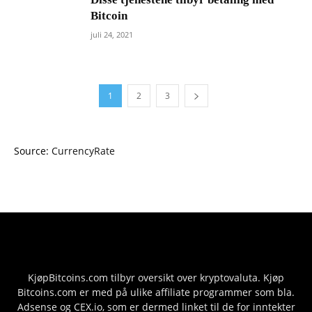
Bitcoin
juli 24, 2021
1
2
3
Source:
CurrencyRate
KjøpBitcoins.com tilbyr oversikt over kryptovaluta. Kjøp
Bitcoins.com er med på ulike affiliate programmer som bla.
Adsense og CEX.io, som er dermed linket til de for inntekter