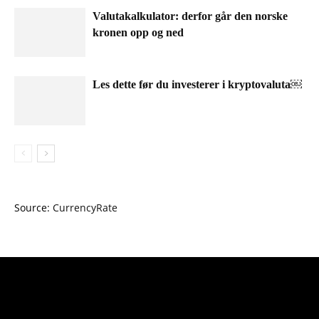
Valutakalkulator: derfor går den norske
kronen opp og ned
Les dette før du investerer i kryptovaluta￼
Source:
CurrencyRate