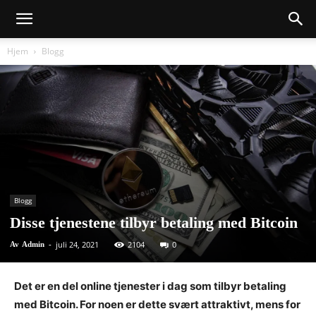
Hjem
Blogg
Blogg
Disse tjenestene tilbyr betaling med Bitcoin
juli 24, 2021
2104
0
Av
Admin
-
Det er en del online tjenester i dag som tilbyr betaling
med Bitcoin. For noen er dette svært attraktivt, mens for