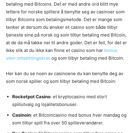
betaling med Bitcoins. Det er med andre ord blitt mye
lettere for norske spillere å benytte seg av casinoer som
tilbyr Bitcoins som betalingsmetode. Det er mange som
tenker at dersom du ønsker et casino som både tilbyr
tjeneste sine på norsk og som tilbyr betaling med Bitcoin,
at de da må takke nei til andre goder. Det er feil, for det er
ikke slik at du ikke kan finne et casino som har
bonus
uten omsetningskrav
og som tilbyr betaling med Bitcoin.
Her kan du se noen av casinoene du kan benytte deg av
som norsk spiller og som tilbyr betaling med Bitcoin:
Rocketpot Casino
: et kryptocasino med stort
spillutvalg og lojalitetsbonuser.
Casinoin
: et Bitcoincasino med bonus hver mandag og
som tilbyr spill fra over 50 spilleverandører.